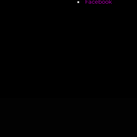
Facebook
KURÁTOR PLAYLISTŮ
KURÁTORSKÉ
PLAYLISTY
PROMO REELS