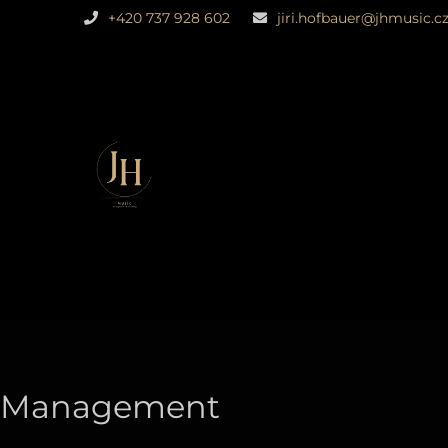
+420 737 928 602
jiri.hofbauer@jhmusic.c
ÚVODNÍ
KAPELA GRAMY
TVORBA WEBŮ
KONTAKT
Management