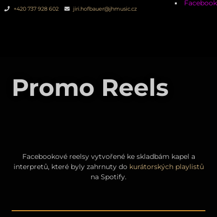
Facebook
+420 737 928 602
jiri.hofbauer@jhmusic.cz
Promo Reels
Facebookové reelsy vytvořené ke skladbám kapel a
interpretů, které byly zahrnuty do
kurátorských playlistů
na Spotify.