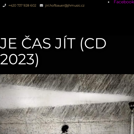
Facebook
+420 737 928 602
jiri.hofbauer@jhmusic.cz
JE ČAS JÍT (CD
2023)