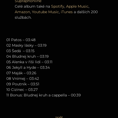
Supraphonline
Celé album také na
Spotify
,
Apple Music
,
Amazon
,
Youtube Music
,
iTunes
a dalších 200
službách.
01 Patos – 03:48
02 Masky lásky – 03:19
03 Šedá – 03:15
04 Bludnej kruh – 03:19
05 Alenka v říši lidí – 03:11
06 Jekyll a Hyde – 03:34
07 Maják – 03:26
08 Vnímej – 03:42
09 Poutník – 03:51
10 Cizinec – 03:27
11 Bonus: Bludnej kruh a cappella – 00:39
zpět